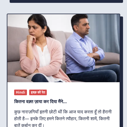
कम
हुआ,
एक
भाषा
दूर
हो
गई…
Hindi
इश्क़ की रेत
कितना वक़्त ज़ाया कर दिया मैंने…
कुछ नाराज़गियाँ इतनी छोटी थीं कि आज याद करता हूँ तो हैरानी
होती है— इनके लिए हमने कितने त्यौहार, कितनी शामें, कितनी
बातें कुर्बान कर दीं।